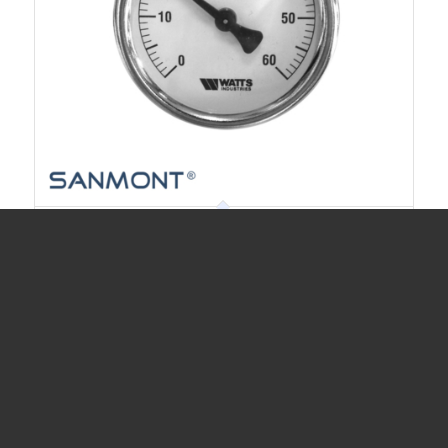
Bimetall Anlegethermometer
8,50
€
inkl. 19 % MwSt.