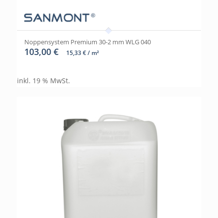
Noppensystem Premium 30-2 mm WLG 040
103,00
€
15,33
€
/
m²
inkl. 19 % MwSt.