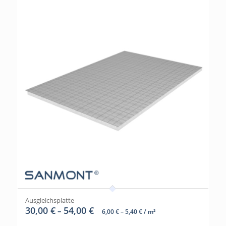
Ausgleichsplatte
30,00
€
54,00
€
–
6,00
€
–
5,40
€
/
m²