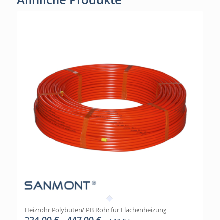
Heizrohr Polybuten/ PB Rohr für Flächenheizung
224,00
€
447,00
€
–