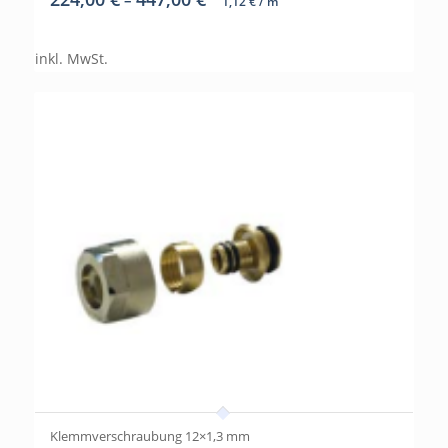
1,12
€
/
m
inkl. MwSt.
Klemmverschraubung 12×1,3 mm