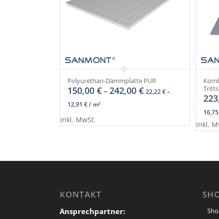
Polyurethan-Dämmplatte PUR
Kombi
Tritts
150,00
€
242,00
€
–
22,22
€
–
223
12,91
€
/
m²
16,7
inkl. MwSt.
inkl. M
KONTAKT
SH
Ansprechpartner:
Sho