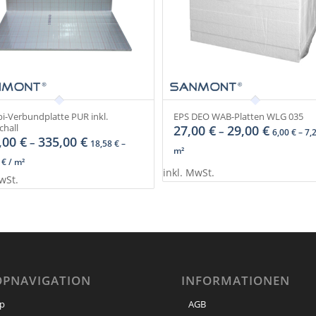
-Verbundplatte PUR inkl.
EPS DEO WAB-Platten WLG 035
chall
27,00
€
29,00
€
–
6,00
€
–
7,
,00
€
335,00
€
–
18,58
€
–
m²
5
€
/
m²
inkl. MwSt.
wSt.
OPNAVIGATION
INFORMATIONEN
p
AGB