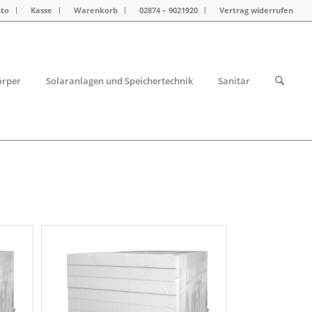
nto
Kasse
Warenkorb
02874 – 9021920
Vertrag widerrufen
örper
Solaranlagen und Speichertechnik
Sanitär