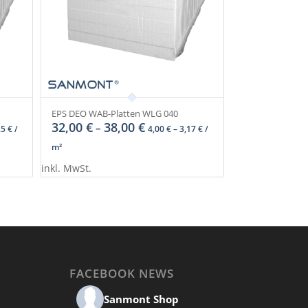
EPS DEO WAB-Platten WLG 040
32,00
€
38,00
€
–
25
€
/
4,00
€
–
3,17
€
/
m²
inkl. MwSt.
FACEBOOK NEWS
Sanmont Shop